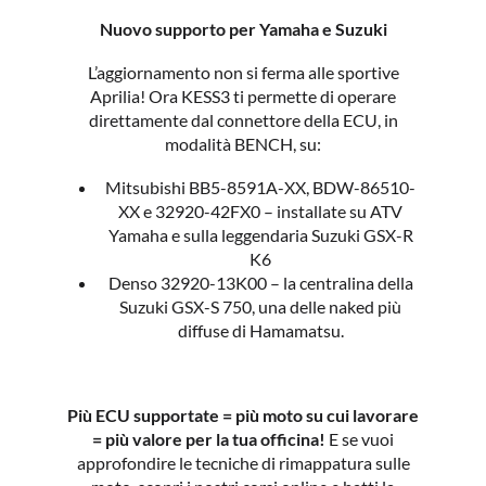
Nuovo supporto per Yamaha e Suzuki
L’aggiornamento non si ferma alle sportive
Aprilia! Ora KESS3 ti permette di operare
direttamente dal connettore della ECU, in
modalità BENCH, su:
Mitsubishi BB5-8591A-XX, BDW-86510-
XX e 32920-42FX0 – installate su ATV
Yamaha e sulla leggendaria Suzuki GSX-R
K6
Denso 32920-13K00 – la centralina della
Suzuki GSX-S 750, una delle naked più
diffuse di Hamamatsu.
Più ECU supportate = più moto su cui lavorare
= più valore per la tua officina!
E se vuoi
approfondire le tecniche di rimappatura sulle