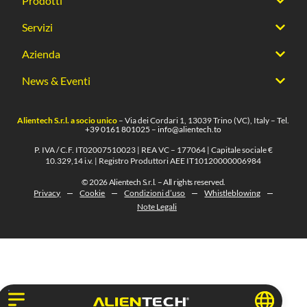
Prodotti
Servizi
Azienda
News & Eventi
Alientech S.r.l. a socio unico
– Via dei Cordari 1, 13039 Trino (VC), Italy – Tel.
+39 0161 801025
–
info@alientech.to
P. IVA / C.F. IT02007510023 | REA VC – 177064 | Capitale sociale €
10.329,14 i.v. | Registro Produttori AEE IT10120000006984
© 2026 Alientech S.r.l. – All rights reserved.
Privacy
Cookie
Condizioni d’uso
Whistleblowing
Note Legali