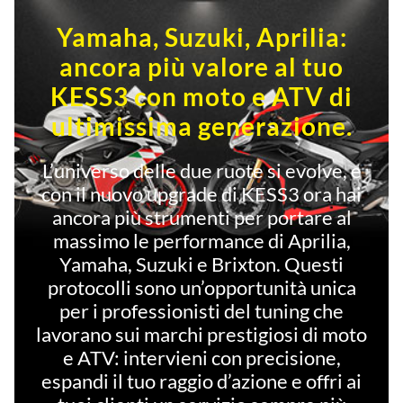
Yamaha, Suzuki, Aprilia:
ancora più valore al tuo
KESS3 con moto e ATV di
ultimissima generazione.
L’universo delle due ruote si evolve, e
con il nuovo upgrade di KESS3 ora hai
ancora più strumenti per portare al
massimo le performance di Aprilia,
Yamaha, Suzuki e Brixton. Questi
protocolli sono un’opportunità unica
per i professionisti del tuning che
lavorano sui marchi prestigiosi di moto
e ATV: intervieni con precisione,
espandi il tuo raggio d’azione e offri ai