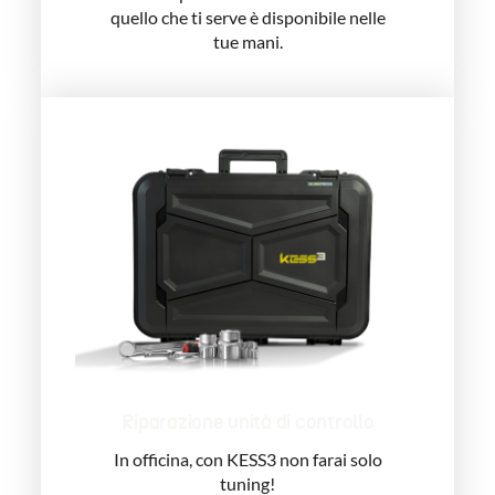
Riparazione unità di controllo
In officina, con KESS3 non farai solo
tuning!
Lavorare in questo settore ti
permette di soddisfare esigenze
parallele della tua clientela
incrementando le tue opportunità di
guadagno. Una di queste formule è la