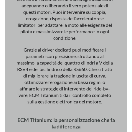
Grazie ai driver dedicati puoi modificare i
parametri con precisione, sfruttando al
massimo la capacità del quattro cilindri a V della
RSV4 e del bicilindrico della RS660. Che si tratti
di migliorare la trazione in uscita di curva,
ottimizzare l’erogazione ai bassi regimi o
affinare le strategie di intervento del ride-by-
wire, ECM Titanium ti dà il controllo completo
sulla gestione elettronica del motore.
ECM Titanium: la personalizzazione che fa
la differenza
Ogni motociclista sa che una moto non è solo un
mezzo di trasporto: è un’estensione della propria
personalità, un’esperienza che va vissuta al
massimo. È qui che entra in gioco il tuner. Con la
sua esperienza e con lo strumento giusto, può