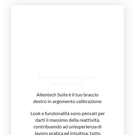
Design e prestazioni, alla
portata di clic!
Alientech Suite è il tuo braccio
destro in argomento calibrazione.
Look e funzionalità sono pensati per
darti il massimo della reattività,
contribuendo ad un’esperienza di
lavoro pratica ed intuitiva: tutto
quello che ti serve è disponibile nelle
tue mani.