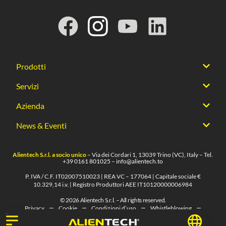
Prodotti
Servizi
Azienda
News & Eventi
Alientech S.r.l. a socio unico
– Via dei Cordari 1, 13039 Trino (VC), Italy – Tel.
+39 0161 801025
–
info@alientech.to
P. IVA / C.F. IT02007510023 | REA VC – 177064 | Capitale sociale €
10.329,14 i.v. | Registro Produttori AEE IT10120000006984
© 2026 Alientech S.r.l. – All rights reserved.
Privacy
Cookie
Condizioni d’uso
Whistleblowing
Note Legali