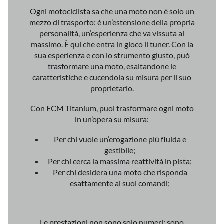
trasformare una moto, esaltandone le
caratteristiche e cucendola su misura per il suo
proprietario.
Con ECM Titanium, puoi trasformare ogni moto
in un’opera su misura:
Per chi vuole un’erogazione più fluida e
gestibile;
Per chi cerca la massima reattività in pista;
Per chi desidera una moto che risponda
esattamente ai suoi comandi;
Le prestazioni non sono solo numeri: sono
sensazioni, emozioni, pura adrenalina. E con ECM
Titanium acquisisci questo concreto vantaggio,
fidelizzando i clienti e facendo la differenza.
Porta il tuo lavoro al top
: ottimizza,
personalizza e rendi ogni moto unica con ECM