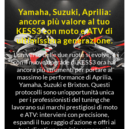
Yamaha, Suzuki, Aprilia:
ancora più valore al tuo
KESS3 con moto e ATV di
ultimissima generazione.
L’universo delle due ruote si evolve, e
con il nuovo upgrade di KESS3 ora hai
ancora più strumenti per portare al
massimo le performance di Aprilia,
Yamaha, Suzuki e Brixton. Questi
protocolli sono un’opportunità unica
per i professionisti del tuning che
lavorano sui marchi prestigiosi di moto
e ATV: intervieni con precisione,
espandi il tuo raggio d’azione e offri ai