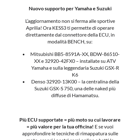
Nuovo supporto per Yamaha e Suzuki
L’aggiornamento non si ferma alle sportive
Aprilia! Ora KESS3 ti permette di operare
direttamente dal connettore della ECU, in
modalità BENCH, su:
Mitsubishi BB5-8591A-XX, BDW-86510-
XX e 32920-42FX0 – installate su ATV
Yamaha e sulla leggendaria Suzuki GSX-R
K6
Denso 32920-13K00 – la centralina della
Suzuki GSX-S 750, una delle naked più
diffuse di Hamamatsu.
Più ECU supportate = più moto su cui lavorare
= più valore per la tua officina!
E se vuoi
approfondire le tecniche di rimappatura sulle