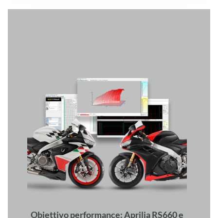
Obiettivo performance: Aprilia RS660 e
RSV4 Factory.
L’anima sportiva di Aprilia è radicata nel DNA
del motorsport. Le supersportive della casa di
Noale sono progettate con un solo obiettivo:
offrire prestazioni senza compromessi. La