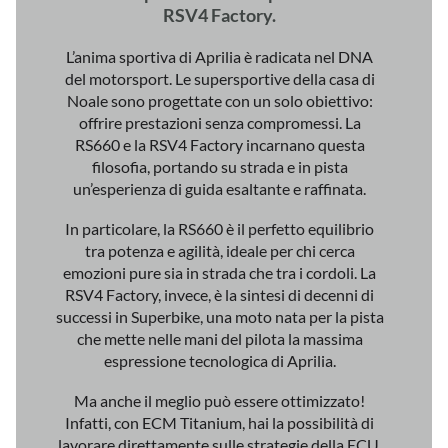
RS660 e la RSV4 Factory incarnano questa
filosofia, portando su strada e in pista
un’esperienza di guida esaltante e raffinata.
In particolare, la RS660 è il perfetto equilibrio
tra potenza e agilità, ideale per chi cerca
emozioni pure sia in strada che tra i cordoli. La
RSV4 Factory, invece, è la sintesi di decenni di
successi in Superbike, una moto nata per la pista
che mette nelle mani del pilota la massima
espressione tecnologica di Aprilia.
Ma anche il meglio può essere ottimizzato!
Infatti, con ECM Titanium, hai la possibilità di
lavorare direttamente sulle strategie della ECU,
adeguando o liberando il vero potenziale di
questi motori. Puoi intervenire su coppia,
erogazione, risposta dell’acceleratore e
limitatori per adattare la moto alle esigenze del
pilota e massimizzare le performance in ogni
condizione.