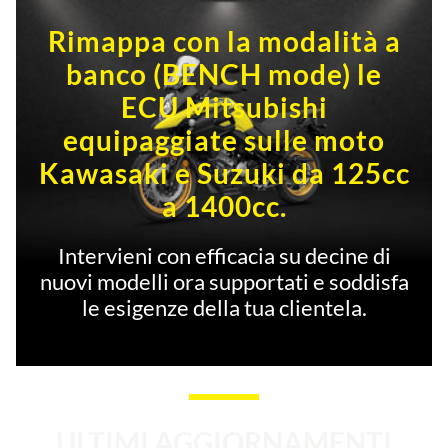
Rimappa con la modalità a
banco (BENCH mode) le
ECU Mitsubishi
equipaggiate sulle moto
Kawasaki e Suzuki da 125cc
a 1400cc.
Intervieni con efficacia su decine di
nuovi modelli ora supportati e soddisfa
le esigenze della tua clientela.
ULTIMI AGGIORNAMENTI