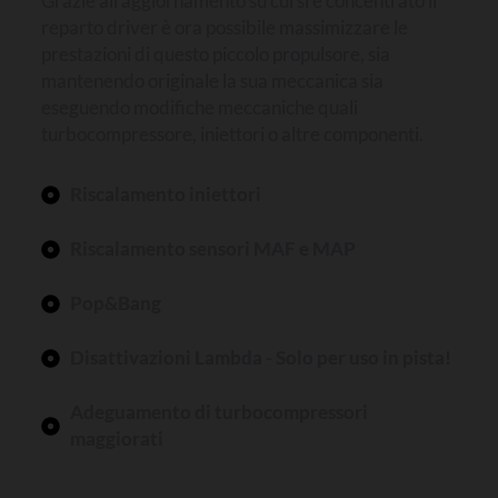
Grazie all’aggiornamento su cui si è concentrato il
reparto driver è ora possibile massimizzare le
prestazioni di questo piccolo propulsore, sia
mantenendo originale la sua meccanica sia
eseguendo modifiche meccaniche quali
turbocompressore, iniettori o altre componenti.
Riscalamento iniettori
Riscalamento sensori MAF e MAP
Pop&Bang
Disattivazioni Lambda - Solo per uso in pista!
Adeguamento di turbocompressori
maggiorati