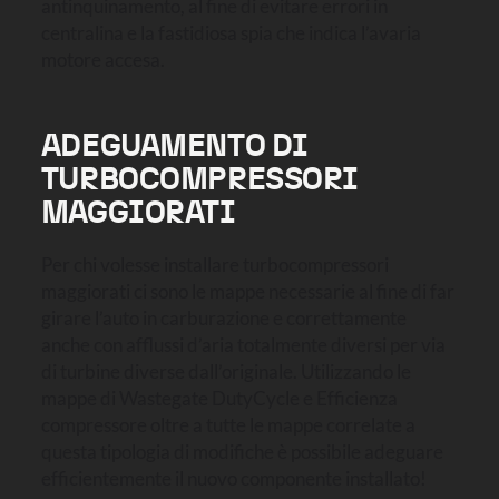
antinquinamento, al fine di evitare errori in
centralina e la fastidiosa spia che indica l’avaria
motore accesa.
ADEGUAMENTO DI
TURBOCOMPRESSORI
MAGGIORATI
Per chi volesse installare turbocompressori
maggiorati ci sono le mappe necessarie al fine di far
girare l’auto in carburazione e correttamente
anche con afflussi d’aria totalmente diversi per via
di turbine diverse dall’originale. Utilizzando le
mappe di Wastegate DutyCycle e Efficienza
compressore oltre a tutte le mappe correlate a
questa tipologia di modifiche è possibile adeguare
efficientemente il nuovo componente installato!