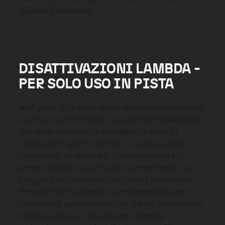
migliore del motore!
DISATTIVAZIONI LAMBDA -
PER SOLO USO IN PISTA
Nell’uso in pista viene spesso adottato un sistema di
scarico più performante, a partire dal catalizzatore
che viene sostituito da downpipe diretti o da
catalizzatori sportivi metallici. Grazie a queste
componenti si riducono le contropressioni e le
temperature dei gas di scarico permettendo un
maggiore incremento di prestazioni del motore!
Per poter far funzionare correttamente queste
componenti assieme al motore spesso è necessario
inibire la sonda a valle di questo sistema