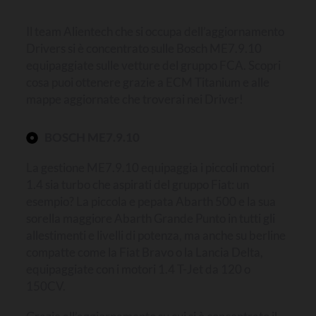
Il team Alientech che si occupa dell’aggiornamento
Drivers si è concentrato sulle Bosch ME7.9.10
equipaggiate sulle vetture del gruppo FCA. Scopri
cosa puoi ottenere grazie a ECM Titanium e alle
mappe aggiornate che troverai nei Driver!
BOSCH ME7.9.10
La gestione ME7.9.10 equipaggia i piccoli motori
1.4 sia turbo che aspirati del gruppo Fiat: un
esempio? La piccola e pepata Abarth 500 e la sua
sorella maggiore Abarth Grande Punto in tutti gli
allestimenti e livelli di potenza, ma anche su berline
compatte come la Fiat Bravo o la Lancia Delta,
equipaggiate con i motori 1.4 T-Jet da 120 o
150CV.