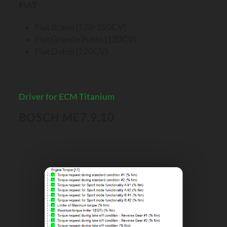
FIAT
Fiat Bravo (120-150CV)
Fiat Grande Punto (120CV)
Fiat Doblò (120CV)
Driver for ECM Titanium
BOSCH ME7.9.10