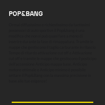
POP&BANG
Ormai diffusissimo e richiestissimo da tantissimi
possessori di auto sportive il Pop&bang è una
modifica che non si può quasi fare a meno di
inserire durante la fase di rimappatura. Tramite le
mappe che gestiscono il taglio carburante in rilascio
Tempo di ritardo attivazione cut off e Attivazione
cut off e tramite le mappe che gestiscono il posticipo
dell’accensione Anticipo mappa base, Anticipo
motore ottimale e Anticipo minimo è possibile
settare il Pop&Bang con la massima precisione in
base alle tue esigenze!