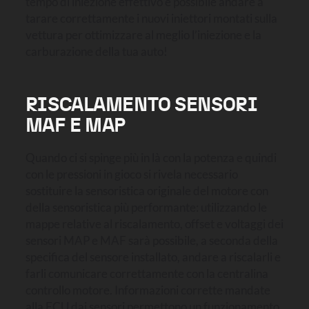
tempo di iniezione effettivo è possibile andare a
tarare correttamente i nuovi iniettori montati sulla
vettura per ottimizzare al meglio l’iniezione e la
carburazione della tua auto!
RISCALAMENTO SENSORI
MAF E MAP
Quando ci si spinge più in là con la potenza e quindi
con le pressioni in gioco si rivela necessario
sostituire la sensoristica originale del motore con
della sensoristica più performante: utilizzando le
mappe relative al riscalamento, offset e voltaggi dei
sensori MAP e MAF sarà possibile, a seconda della
specifica del sensore installato, andare a riscalarli e
farli comunicare correttamente con la centralina
controllo motore. Informazioni corrette mandate
alla ECU dai sensori permettono un funzionamento