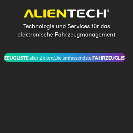
Technologie und Services für das
elektronische Fahrzeugmanagement
EUGLISTE
aller Zeiten.
Die umfassendste
FAHRZEUGLISTE
aller