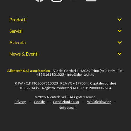
Prodotti
Servizi
Azienda
News & Eventi
Alientech S.r.l. a socio unico
– Via dei Cordari 1, 13039 Trino (VC), Italy – Tel.
+39 0161 801025
–
info@alientech.to
P. IVA / C.F. IT02007510023 | REA VC – 177064 | Capitale sociale €
10.329,14 i.v. | Registro Produttori AEE IT10120000006984
© 2026 Alientech S.r.l. – All rights reserved.
Privacy
Cookie
Condizioni d’uso
Whistleblowing
Note Legali