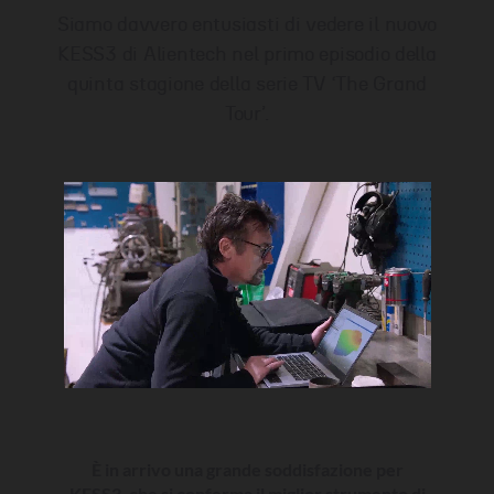
Siamo davvero entusiasti di vedere il nuovo
KESS3 di Alientech nel primo episodio della
quinta stagione della serie TV ‘The Grand
Tour’.
È in arrivo una grande soddisfazione per
KESS3, che si conferma il miglior strumento di