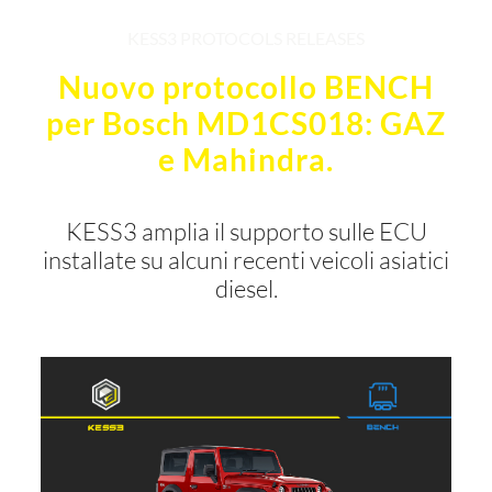
KESS3 PROTOCOLS RELEASES
Nuovo protocollo BENCH
per Bosch MD1CS018: GAZ
e Mahindra.
KESS3 amplia il supporto sulle ECU
installate su alcuni recenti veicoli asiatici
diesel.