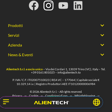
Prodotti
Servizi
Azienda
News & Eventi
Alientech S.r.l. a socio unico
– Via dei Cordari 1, 13039 Trino (VC), Italy – Tel.
+39 0161 801025
–
info@alientech.to
P. IVA / C.F. IT02007510023 | REA VC – 177064 | Capitale sociale €
10.329,14 i.v. | Registro Produttori AEE IT10120000006984
© 2026 Alientech S.r.l. – All rights reserved.
Privacy
Cookie
Condizioni d’uso
Whistleblowing
Note Legali