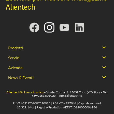
Alientech
Prodotti
Servizi
Azienda
News & Eventi
Alientech S.r.l. a socio unico
– Via dei Cordari 1, 13039 Trino (VC), Italy – Tel.
+39 0161 801025
–
info@alientech.to
P. IVA / C.F. IT02007510023 | REA VC – 177064 | Capitale sociale €
10.329,14 i.v. | Registro Produttori AEE IT10120000006984