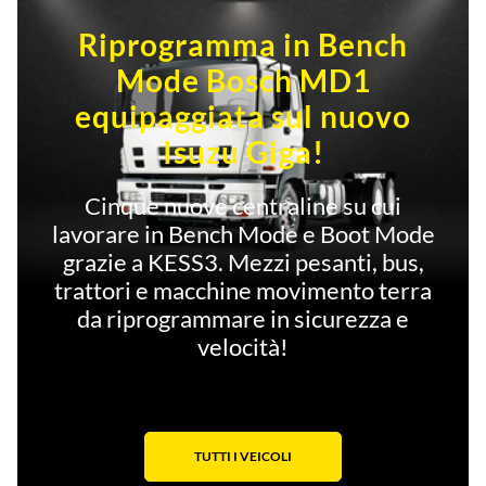
Riprogramma in Bench
Mode Bosch MD1
equipaggiata sul nuovo
Isuzu Giga!
Cinque nuove centraline su cui
lavorare in Bench Mode e Boot Mode
grazie a KESS3. Mezzi pesanti, bus,
trattori e macchine movimento terra
da riprogrammare in sicurezza e
velocità!
TUTTI I VEICOLI