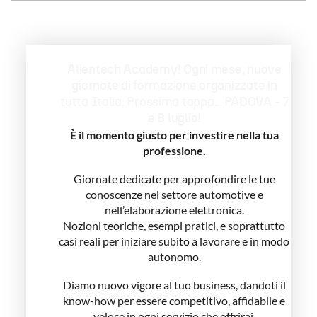
Alientech Academy! Ogni mese, nuove
giornate di formazione organizzate in
tutta Italia. Prossima tappa... PADOVA - 7
e 8 luglio!
È il momento giusto per investire nella tua
professione.
Giornate dedicate per approfondire le tue
conoscenze nel settore automotive e
nell’elaborazione elettronica.
Nozioni teoriche, esempi pratici, e soprattutto
casi reali per iniziare subito a lavorare e in modo
autonomo.
Diamo nuovo vigore al tuo business, dandoti il
know-how per essere competitivo, affidabile e
veloce in ogni servizio che offrirai.