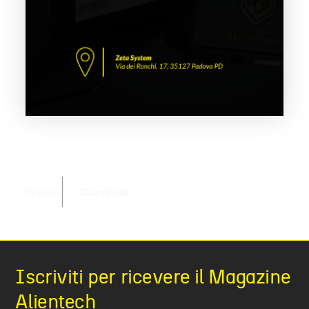
Mi piace
Condividi
Iscriviti per ricevere il Magazine
Alientech