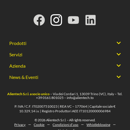
Prodotti
Servizi
Azienda
News & Eventi
Alientech S.r.l. a socio unico
– Via dei Cordari 1, 13039 Trino (VC), Italy – Tel.
+39 0161 801025
–
info@alientech.to
P. IVA / C.F. IT02007510023 | REA VC – 177064 | Capitale sociale €
10.329,14 i.v. | Registro Produttori AEE IT10120000006984
© 2026 Alientech S.r.l. – All rights reserved.
Privacy
Cookie
Condizioni d’uso
Whistleblowing