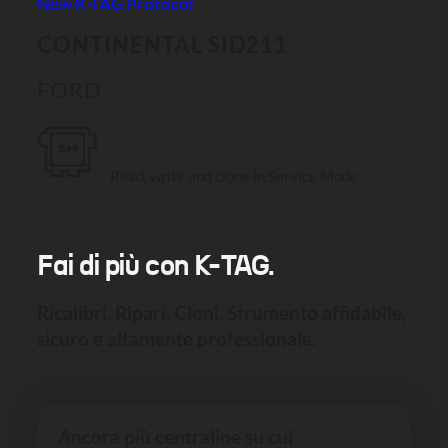
New K-TAG Protocol
CONTINENTAL SID211
FORD
Read, write and clone in Service Mode
Fai di più con K-TAG.
Ricalibri, Ripari, Cloni. Strumento affidabile,
sicuro e altamente professionale.
Ancora più centraline su cui