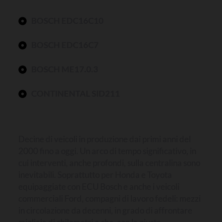
BOSCH EDC16C10
BOSCH EDC16C7
BOSCH ME17.0.3
CONTINENTAL SID211
Decine di veicoli in produzione dai primi anni del
2000 fino a oggi. Un arco di tempo significativo, in
cui interventi, anche profondi, sulla centralina sono
inevitabili. Soprattutto per Honda e Toyota
equipaggiate con ECU Bosch e anche i veicoli
commerciali Ford, compagni di lavoro fedeli: mezzi
in circolazione da decenni, in grado di affrontare