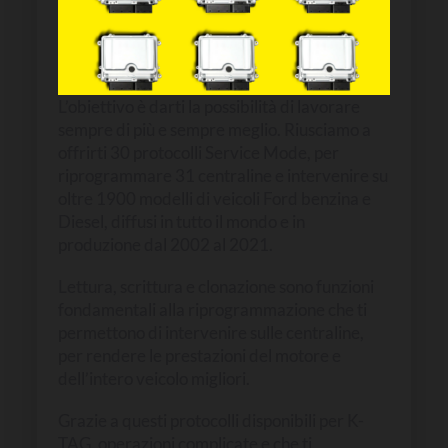
L’obiettivo è darti la possibilità di lavorare
sempre di più e sempre meglio. Riusciamo a
offrirti 30 protocolli Service Mode, per
riprogrammare 31 centraline e intervenire su
oltre 1900 modelli di veicoli Ford benzina e
Diesel, diffusi in tutto il mondo e in
produzione dal 2002 al 2021.
Lettura, scrittura e clonazione sono funzioni
fondamentali alla riprogrammazione che ti
permettono di intervenire sulle centraline,
per rendere le prestazioni del motore e
dell’intero veicolo migliori.
Grazie a questi protocolli disponibili per K-
TAG, operazioni complicate e che ti