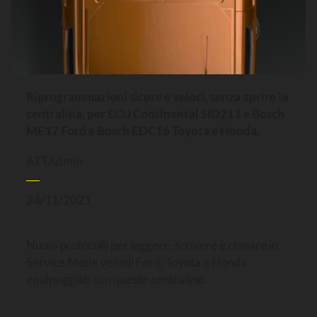
Riprogrammazioni sicure e veloci, senza aprire la
centralina, per ECU Continental SID211 e Bosch
ME17 Ford e Bosch EDC16 Toyota e Honda.
ATTAdmin
24/11/2021
Nuovi protocolli per leggere, scrivere e clonare in
Service Mode veicoli Ford, Toyota e Honda
equipaggiati con queste centraline: