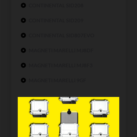
CONTINENTAL SID208
CONTINENTAL SID209
CONTINENTAL SID807EVO
MAGNETI MARELLI MJ8DF
MAGNETI MARELLI MJ8F3
MAGNETI MARELLI 9GF