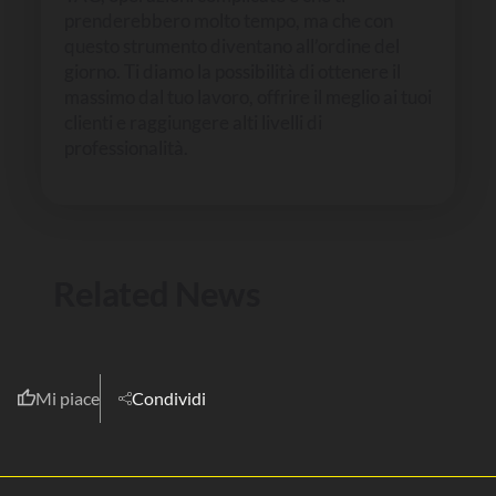
prenderebbero molto tempo, ma che con
questo strumento diventano all’ordine del
giorno. Ti diamo la possibilità di ottenere il
massimo dal tuo lavoro, offrire il meglio ai tuoi
clienti e raggiungere alti livelli di
professionalità.
Related News
Mi piace
Condividi