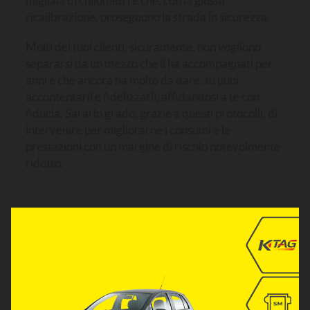
migliaia di chilometri e che, con la giusta
ricalibrazione, proseguono la strada in sicurezza.
Molti dei tuoi clienti, sicuramente, non vogliono
separarsi da un mezzo che li ha accompagnati per
anni e che ancora ha molto da dare: tu puoi
accontentarli e fidelizzarli, affidandosi a te con
fiducia. Sarai in grado, grazie a questi protocolli, di
intervenire per migliorarne i consumi e le
prestazioni con un margine di rischio notevolmente
ridotto.