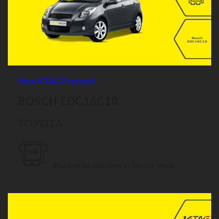
New K-TAG Protocol
BOSCH EDC16C10
TOYOTA
Read, write and clone in Service Mode