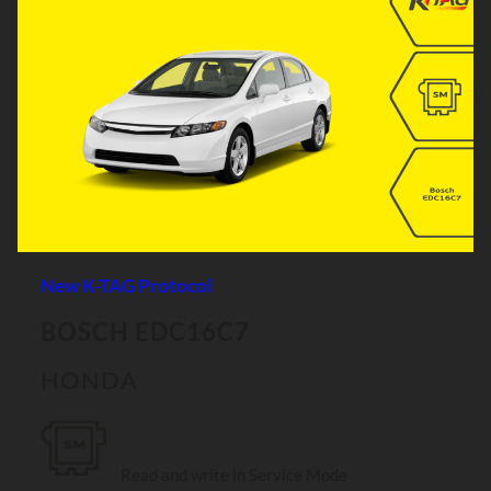
New K-TAG Protocol
BOSCH EDC16C7
HONDA
Read and write in Service Mode