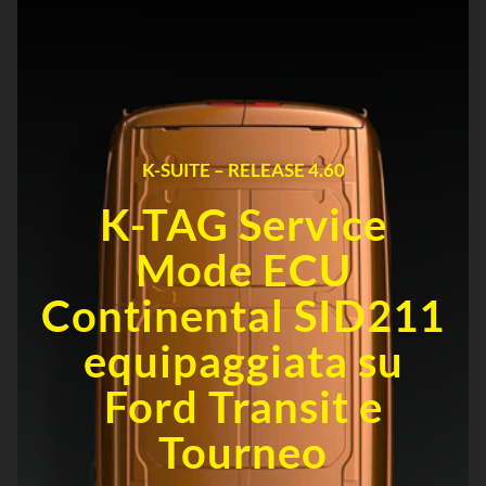
K-SUITE – RELEASE 4.60
K-TAG Service
Mode ECU
Continental SID211
equipaggiata su
Ford Transit e
Tourneo