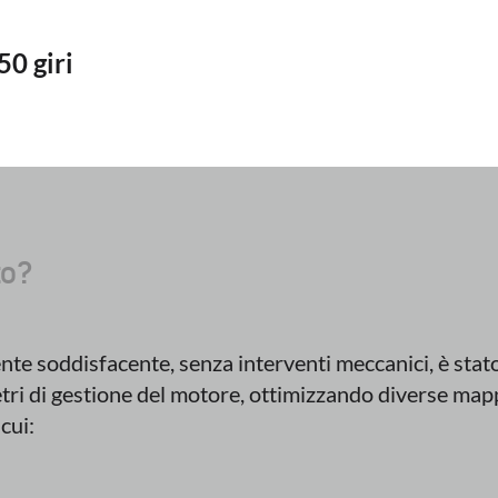
0 giri
to?
nte soddisfacente, senza interventi meccanici, è stat
ri di gestione del motore, ottimizzando diverse map
 cui: