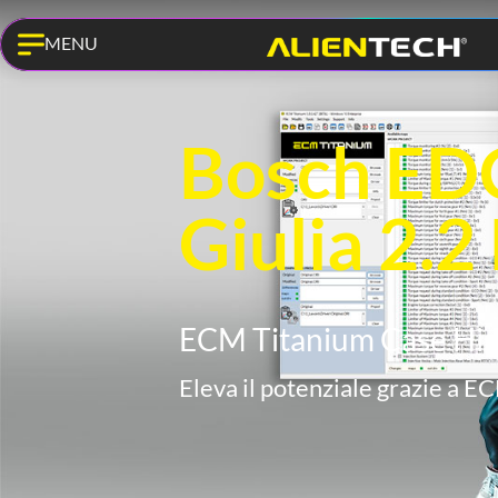
MENU
Bosch ED
Giulia 2.2
ECM Titanium Case His
Eleva il potenziale grazie a 