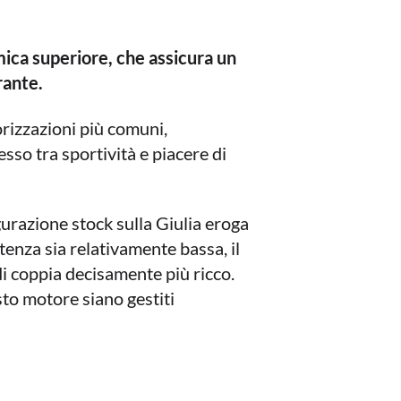
mica superiore, che assicura un
rante.
orizzazioni più comuni,
so tra sportività e piacere di
urazione stock sulla Giulia eroga
nza sia relativamente bassa, il
di coppia decisamente più ricco.
sto motore siano gestiti