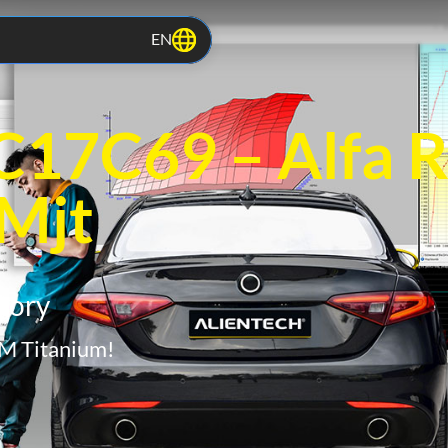
EN
C17C69 – Alfa 
 Mjt
tory
ECM Titanium!