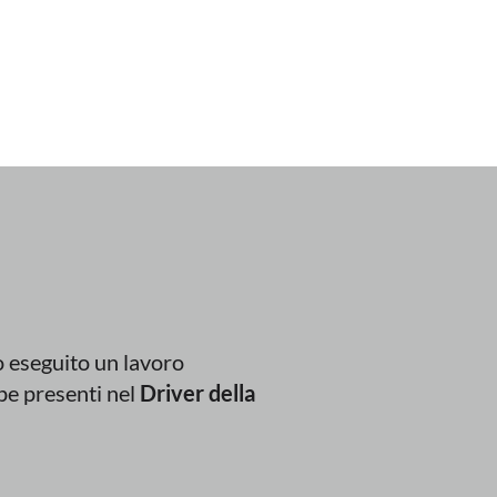
o eseguito un lavoro
pe presenti nel
Driver della