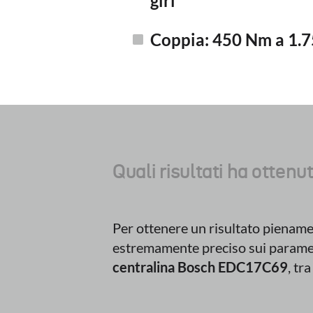
giri
Coppia: 450 Nm a 1.75
Quali risultati ha ottenu
Per ottenere un risultato piename
estremamente preciso sui paramet
centralina Bosch EDC17C69
, tra