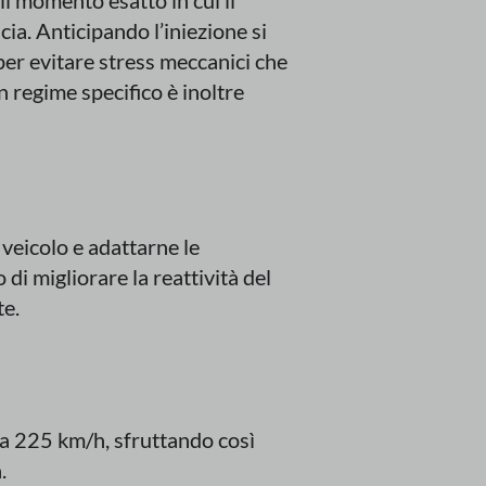
il momento esatto in cui il
ia. Anticipando l’iniezione si
er evitare stress meccanici che
 regime specifico è inoltre
 veicolo e adattarne le
di migliorare la reattività del
te.
 a 225 km/h, sfruttando così
.