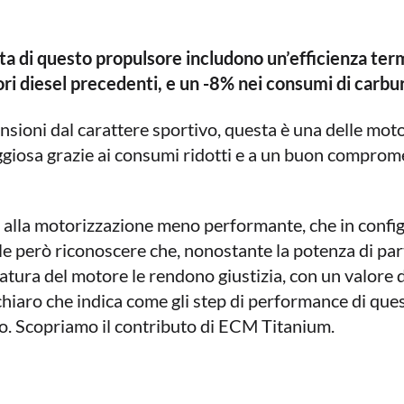
ta di questo propulsore includono un’efficienza ter
ri diesel precedenti, e un -8% nei consumi di carbu
ensioni dal carattere sportivo, questa è una delle mot
iosa grazie ai consumi ridotti e a un buon compromes
a alla motorizzazione meno performante, che in config
però riconoscere che, nonostante la potenza di parte
atura del motore le rendono giustizia, con un valore 
e chiaro che indica come gli step di performance di que
ico. Scopriamo il contributo di ECM Titanium.