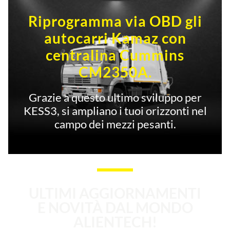
Riprogramma via OBD gli
autocarri Kamaz con
centralina Cummins
CM2350A.
Grazie a questo ultimo sviluppo per
KESS3, si ampliano i tuoi orizzonti nel
campo dei mezzi pesanti.
ULTIMI AGGIORNAMENTI
E NOVITÀ DAL MONDO
ALIENTECH!