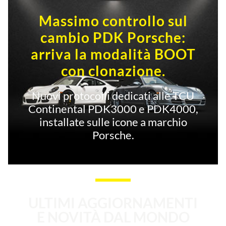
Massimo controllo sul
cambio PDK Porsche:
arriva la modalità BOOT
con clonazione.
Nuovi protocolli dedicati alle TCU
Continental PDK3000 e PDK4000,
installate sulle icone a marchio
Porsche.
ULTIMI AGGIORNAMENTI
E NOVITÀ DAL MONDO