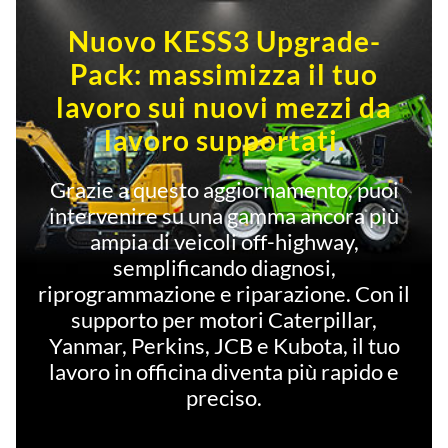
Nuovo KESS3 Upgrade-
Pack: massimizza il tuo
lavoro sui nuovi mezzi da
lavoro supportati.
Grazie a questo aggiornamento, puoi
intervenire su una gamma ancora più
ampia di veicoli off-highway,
semplificando diagnosi,
riprogrammazione e riparazione. Con il
supporto per motori Caterpillar,
Yanmar, Perkins, JCB e Kubota, il tuo
lavoro in officina diventa più rapido e
preciso.