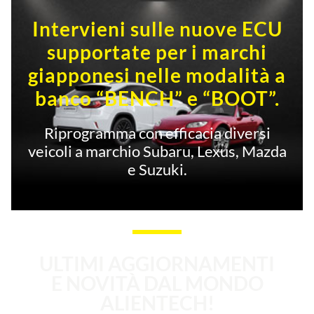
Intervieni sulle nuove ECU
supportate per i marchi
giapponesi nelle modalità a
banco “BENCH” e “BOOT”.
Riprogramma con efficacia diversi
veicoli a marchio Subaru, Lexus, Mazda
e Suzuki.
ULTIMI AGGIORNAMENTI
E NOVITÀ DAL MONDO
ALIENTECH!