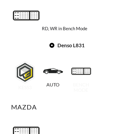
RD, WR in Bench Mode
Denso L831
AUTO
BENCH
KESS3
MODE
MAZDA