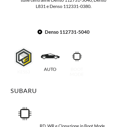
L831 e Denso 112331-0380.
Denso 112731-5040
AUTO
BOOT
KESS3
MODE
SUBARU
RD, WR e Clonazione in Boot Mode