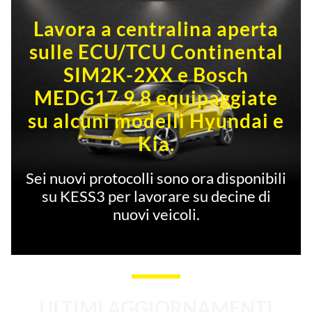
Lavora a centralina aperta
sulle ECU/TCU Continental
SIM2K-2XX e Bosch
MEDG17.9.8 equipaggiate
su alcuni modelli Hyundai e
Kia.
Sei nuovi protocolli sono ora disponibili
su KESS3 per lavorare su decine di
nuovi veicoli.
ULTIMI AGGIORNAMENTI