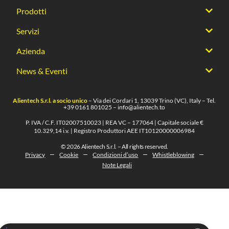
Prodotti
Servizi
Azienda
News & Eventi
Alientech S.r.l. a socio unico
– Via dei Cordari 1, 13039 Trino (VC), Italy – Tel.
+39 0161 801025
–
info@alientech.to
P. IVA / C.F. IT02007510023 | REA VC – 177064 | Capitale sociale €
10.329,14 i.v. | Registro Produttori AEE IT10120000006984
© 2026 Alientech S.r.l. – All rights reserved.
Privacy
Cookie
Condizioni d’uso
Whistleblowing
Note Legali