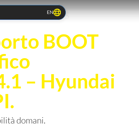
EN
TOCOLS RELEASES
porto BOOT
fico
.1 – Hyundai
I.
bilità domani.