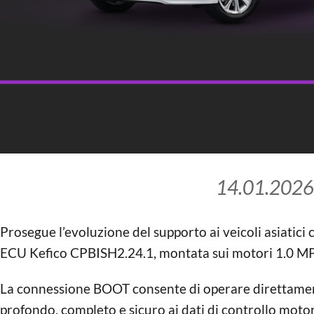
14.01.2026
Prosegue l’evoluzione del supporto ai veicoli asiati
ECU Kefico CPBISH2.24.1, montata sui motori 1.0 MP
La connessione BOOT consente di operare direttame
profondo, completo e sicuro ai dati di controllo moto