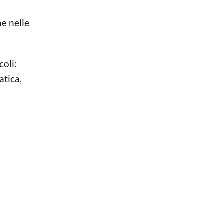
he nelle
coli:
atica,