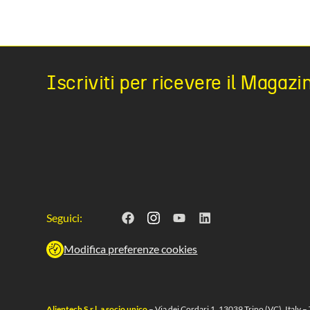
Iscriviti per ricevere il Magazi
Seguici:
Modifica preferenze cookies
Alientech S.r.l. a socio unico
– Via dei Cordari 1, 13039 Trino (VC), Italy – 