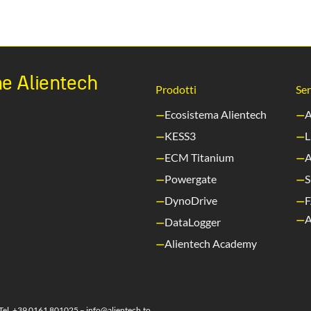
ne Alientech
Prodotti
Ser
Ecosistema Alientech
A
KESS3
L
ECM Titanium
A
Powergate
S
DynoDrive
A
DataLogger
Alientech Academy
Tel.
+39 0161 801025
–
info@alientech.to