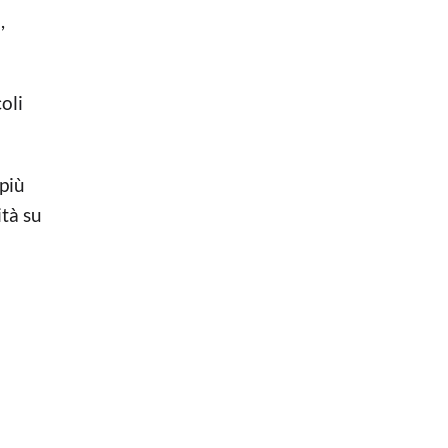
,
oli
più
ità su