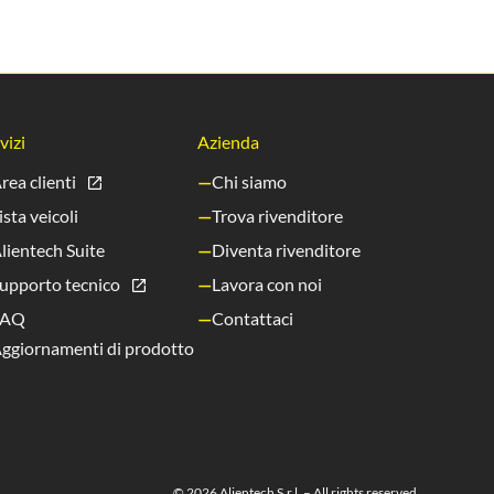
vizi
Azienda
rea clienti
Chi siamo
ista veicoli
Trova rivenditore
lientech Suite
Diventa rivenditore
upporto tecnico
Lavora con noi
FAQ
Contattaci
ggiornamenti di prodotto
© 2026 Alientech S.r.l. – All rights reserved.