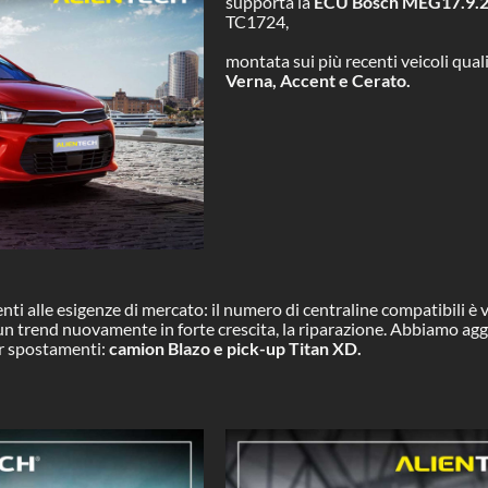
supporta la
ECU Bosch MEG17.9.
TC1724,
montata sui più recenti veicoli qual
Verna, Accent e Cerato.
enti alle esigenze di mercato: il numero di centraline compatibili è
n trend nuovamente in forte crescita, la riparazione. Abbiamo aggiu
per spostamenti:
camion Blazo e pick-up Titan XD.