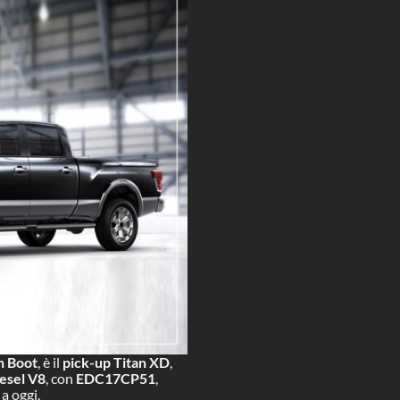
n Boot
, è il
pick-up Titan XD
,
esel V8
, con
EDC17CP51
,
a oggi.