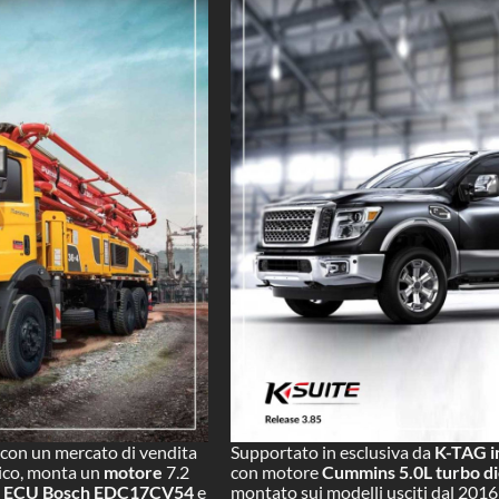
, con un mercato di vendita
Supportato in esclusiva da
K-TAG i
tico, monta un
motore
7.2
con motore
Cummins 5.0L turbo di
n
ECU Bosch EDC17CV54
e
montato sui modelli usciti dal 2016 