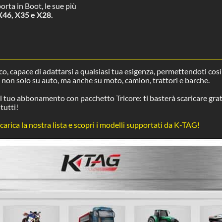
rta in Boot, le sue più
X46, X35 e X28.
co, capace di adattarsi a qualsiasi tua esigenza, permettendoti così 
e non solo su auto, ma anche su moto, camion, trattori e barche.
el tuo abbonamento con pacchetto Tricore: ti basterà scaricare gra
tutti!
carica la nostra lista e scopri i modelli supportati da K-TAG!