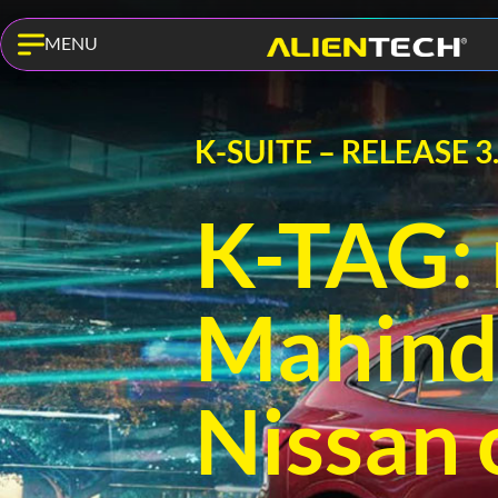
MENU
K-SUITE – RELEASE 3
K-TAG: 
Mahindr
Nissan o