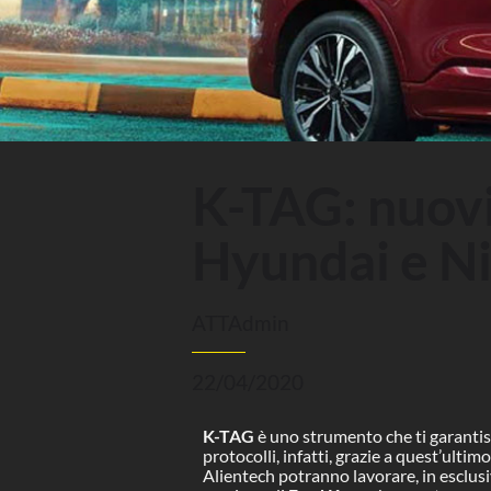
K-TAG: nuovi
Hyundai e Ni
ATTAdmin
22/04/2020
K-TAG
è uno strumento che ti garantisce
protocolli, infatti, grazie a quest’ultim
Alientech potranno lavorare, in esclusi