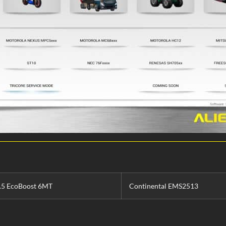
.5 EcoBoost 6MT
Continental EMS2513