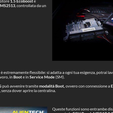
otore
1.5 Ecoboost
e
 EMS2513
, controllata da un
è estremamente flessibile: si adatta a ogni tua esigenza, potrai lav
voro, in
Boot
e in
Service Mode
(SM).
G
può avvenire tramite
modalità Boot,
ovvero con connessione a
 senza dover aprire la centralina.
Queste funzioni sono entrambe dispo