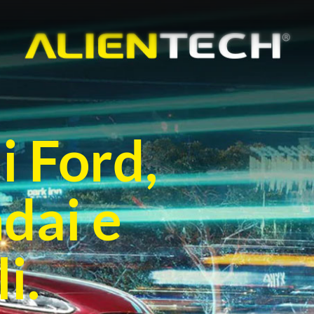
i Ford,
dai e
i.