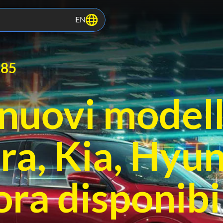
EN
.85
nuovi modell
a, Kia, Hyun
ra disponibil