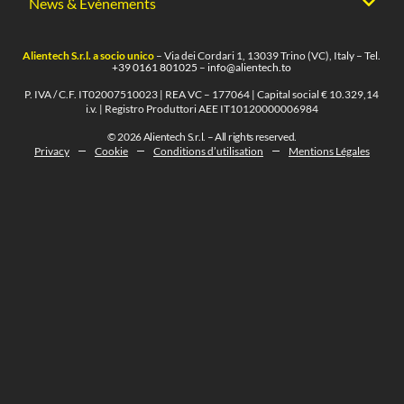
News & Événements
Alientech S.r.l. a socio unico
– Via dei Cordari 1, 13039 Trino (VC), Italy – Tel.
+39 0161 801025
–
info@alientech.to
P. IVA / C.F. IT02007510023 | REA VC – 177064 | Capital social € 10.329,14
i.v. | Registro Produttori AEE IT10120000006984
© 2026 Alientech S.r.l. – All rights reserved.
Privacy
Cookie
Conditions d’utilisation
Mentions Légales